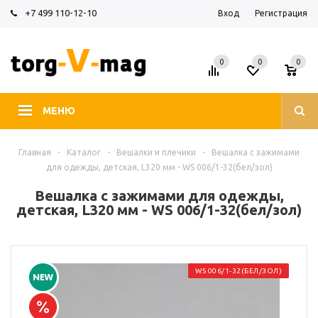
+7 499 110-12-10
Вход
Регистрация
0
0
0
МЕНЮ
Главная
-
Каталог
-
Вешалки и плечики
-
Вешалка с зажимами
для одежды, детская, L320 мм - WS 006/1-32(бел/зол)
Вешалка с зажимами для одежды,
детская, L320 мм - WS 006/1-32(бел/зол)
WS 006/1-32(БЕЛ/ЗОЛ)