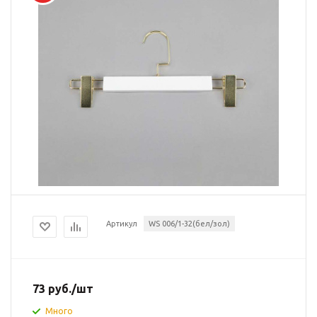
Артикул
WS 006/1-32(бел/зол)
73
руб.
/шт
Много