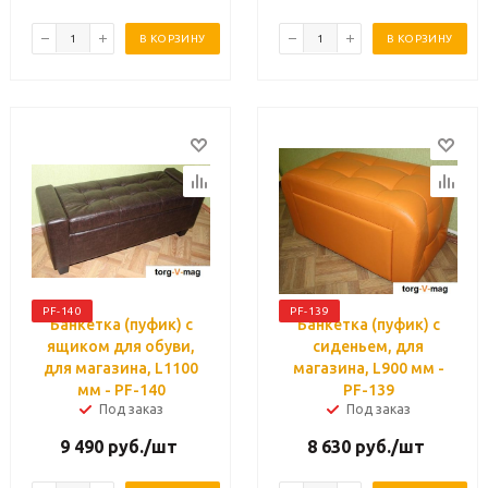
В КОРЗИНУ
В КОРЗИНУ
PF-140
PF-139
Банкетка (пуфик) с
Банкетка (пуфик) с
ящиком для обуви,
сиденьем, для
для магазина, L1100
магазина, L900 мм -
мм - PF-140
PF-139
Под заказ
Под заказ
9 490
руб.
/шт
8 630
руб.
/шт