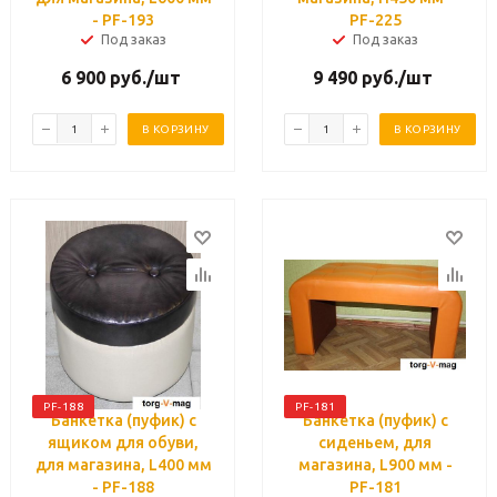
- PF-193
PF-225
Под заказ
Под заказ
6 900
руб.
/шт
9 490
руб.
/шт
В КОРЗИНУ
В КОРЗИНУ
PF-188
PF-181
Банкетка (пуфик) с
Банкетка (пуфик) с
ящиком для обуви,
сиденьем, для
для магазина, L400 мм
магазина, L900 мм -
- PF-188
PF-181