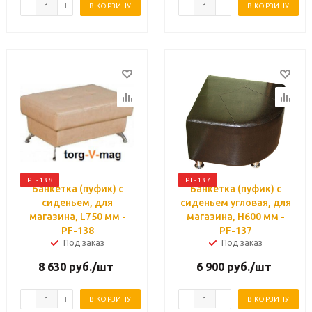
В КОРЗИНУ
В КОРЗИНУ
PF-138
PF-137
Банкетка (пуфик) с
Банкетка (пуфик) с
сиденьем, для
сиденьем угловая, для
магазина, L750 мм -
магазина, H600 мм -
PF-138
PF-137
Под заказ
Под заказ
8 630
руб.
/шт
6 900
руб.
/шт
В КОРЗИНУ
В КОРЗИНУ