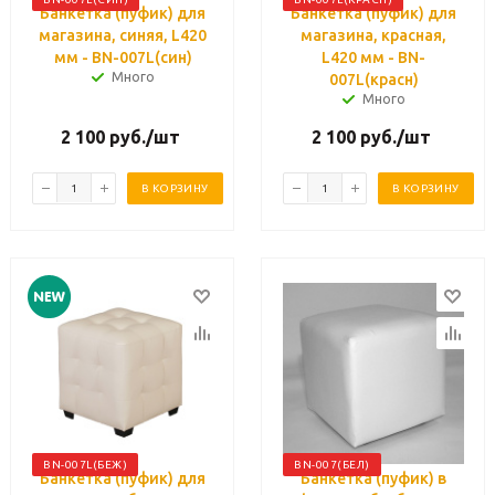
Банкетка (пуфик) для
Банкетка (пуфик) для
магазина, синяя, L420
магазина, красная,
мм - BN-007L(син)
L420 мм - BN-
Много
007L(красн)
Много
2 100
руб.
/шт
2 100
руб.
/шт
В КОРЗИНУ
В КОРЗИНУ
BN-007L(БЕЖ)
BN-007(БЕЛ)
Банкетка (пуфик) для
Банкетка (пуфик) в