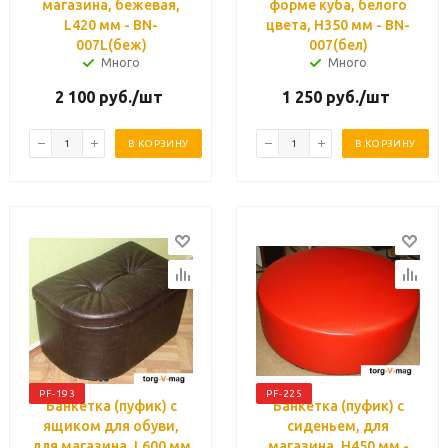
магазина, бежевая,
форме куба, белого
L420 мм - BN-
цвета, H350 мм - BN-
007L(беж)
007(бел)
Много
Много
2 100
руб.
/шт
1 250
руб.
/шт
В КОРЗИНУ
В КОРЗИНУ
PF-193
PF-225
Банкетка (пуфик) с
Банкетка (пуфик) с
ящиком для обуви,
сиденьем, для
для магазина, L600 мм
магазина, H450 мм -