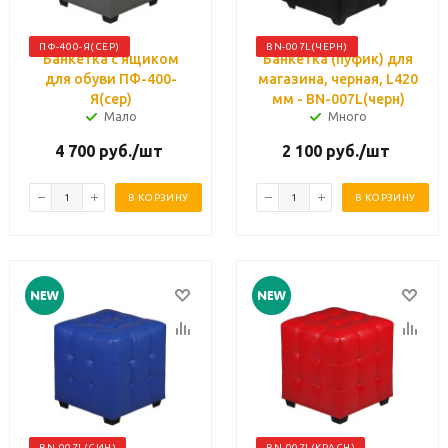
ПФ-400-Я(СЕР)
BN-007L(ЧЕРН)
Банкетка с ящиком
Банкетка (пуфик) для
для обуви ПФ-400-
магазина, черная, L420
Я(сер)
мм - BN-007L(черн)
Мало
Много
4 700
руб.
/шт
2 100
руб.
/шт
В КОРЗИНУ
В КОРЗИНУ
BN-007L(СИН)
BN-007L(КРАСН)