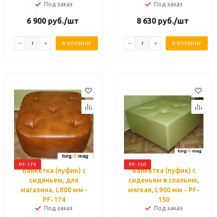
Под заказ
Под заказ
6 900
руб.
/шт
8 630
руб.
/шт
В КОРЗИНУ
В КОРЗИНУ
PF-174
PF-150
Банкетка (пуфик) с
Банкетка (пуфик) с
сиденьем, для
сиденьем в спальню,
магазина, L800 мм -
мягкая, L900 мм - PF-
PF-174
150
Под заказ
Под заказ