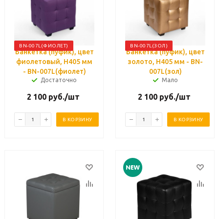
BN-007L(ФИОЛЕТ)
BN-007L(ЗОЛ)
Банкетка (пуфик), цвет
Банкетка (пуфик), цвет
фиолетовый, H405 мм
золото, H405 мм - BN-
- BN-007L(фиолет)
007L(зол)
Достаточно
Мало
2 100
руб.
/шт
2 100
руб.
/шт
В КОРЗИНУ
В КОРЗИНУ