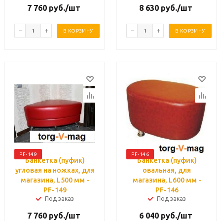
7 760
руб.
/шт
8 630
руб.
/шт
В КОРЗИНУ
В КОРЗИНУ
PF-149
PF-146
Банкетка (пуфик)
Банкетка (пуфик)
угловая на ножках, для
овальная, для
магазина, L500 мм -
магазина, L600 мм -
PF-149
PF-146
Под заказ
Под заказ
7 760
руб.
/шт
6 040
руб.
/шт