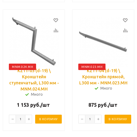
MNM.024.MH
MNM.023.MH
KZ11-03 (d-19) \
KZ11-04 (d-19) \
Кронштейн
Кронштейн прямой,
ступенчатый, L300 мм -
L300 мм - MNM.023.MH
Много
MNM.024.MH
Много
1 153
руб.
/шт
875
руб.
/шт
В КОРЗИНУ
В КОРЗИНУ