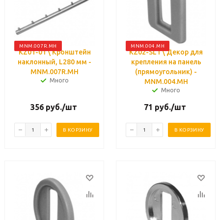
MNM.007R.MH
MNM.004.MH
KZ01-01 \ Кронштейн
KZ02-SL1 \ Декор для
наклонный, L280 мм -
крепления на панель
MNM.007R.MH
(прямоугольник) -
Много
MNM.004.MH
Много
356
руб.
/шт
71
руб.
/шт
В КОРЗИНУ
В КОРЗИНУ