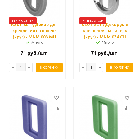
MNM.003.MH
MNM.034.CH
KZ01-SL1 \ Декор для
KZ01-SL1 \ Декор для
крепления на панель
крепления на панель
(круг) - MNM.003.MH
(круг) - MNM.034.CH
Много
Много
71
руб.
/шт
71
руб.
/шт
В КОРЗИНУ
В КОРЗИНУ