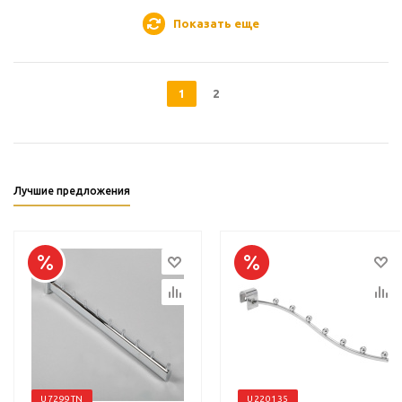
Показать еще
1
2
Лучшие предложения
U7299TN
U220135