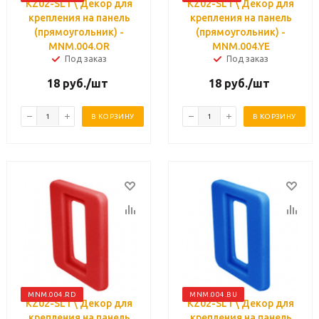
KZ02-SL1 \ Декор для
KZ02-SL1 \ Декор для
крепления на панель
крепления на панель
(прямоугольник) -
(прямоугольник) -
MNM.004.OR
MNM.004.YE
Под заказ
Под заказ
18
руб.
/шт
18
руб.
/шт
В КОРЗИНУ
В КОРЗИНУ
MNM.004.RD
MNM.004.BU
KZ02-SL1 \ Декор для
KZ02-SL1 \ Декор для
крепления на панель
крепления на панель