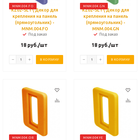
MNM.004.FO
MNM.004.GN
KZ02-SL1 \ Декор для
KZ02-SL1 \ Декор для
крепления на панель
крепления на панель
(прямоугольник) -
(прямоугольник) -
MNM.004.FO
MNM.004.GN
Под заказ
Под заказ
18
руб.
/шт
18
руб.
/шт
В КОРЗИНУ
В КОРЗИНУ
MNM.004.OR
MNM.004.YE