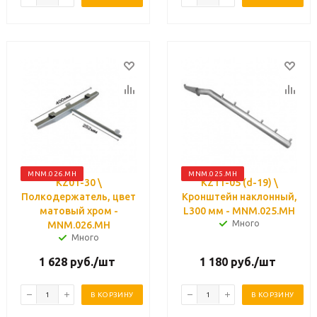
MNM.026.MH
MNM.025.MH
KZ01-30 \
KZ11-05 (d-19) \
Полкодержатель, цвет
Кронштейн наклонный,
матовый хром -
L300 мм - MNM.025.MH
Много
MNM.026.MH
Много
1 628
руб.
/шт
1 180
руб.
/шт
В КОРЗИНУ
В КОРЗИНУ