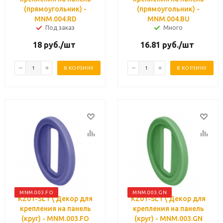
(прямоугольник) -
(прямоугольник) -
MNM.004.RD
MNM.004.BU
Под заказ
Много
18
руб.
/шт
16.81
руб.
/шт
В КОРЗИНУ
В КОРЗИНУ
MNM.003.FO
MNM.003.GN
KZ01-SL1 \ Декор для
KZ01-SL1 \ Декор для
крепления на панель
крепления на панель
(круг) - MNM.003.FO
(круг) - MNM.003.GN