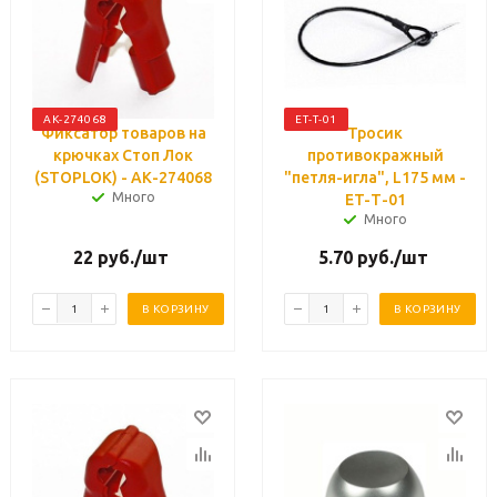
АК-274068
ET-Т-01
Фиксатор товаров на
Тросик
крючках Стоп Лок
противокражный
(STOPLOK) - АК-274068
"петля-игла", L175 мм -
Много
ET-Т-01
Много
22
руб.
/шт
5.70
руб.
/шт
В КОРЗИНУ
В КОРЗИНУ