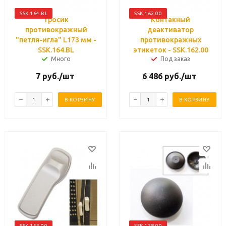
SSK.164.BL
SSK.162.00
Тросик
Контакный
противокражный
деактиватор
"петля-игла" L173 мм -
противокражных
SSK.164.BL
этикеток - SSK.162.00
Много
Под заказ
7
руб.
/шт
6 486
руб.
/шт
В КОРЗИНУ
В КОРЗИНУ
SSK.153.00
SSK.128.00