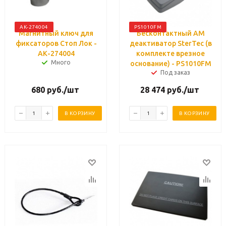
АК-274004
PS1010FM
Магнитный ключ для
Бесконтактный АМ
фиксаторов Стоп Лок -
деактиватор SterTec (в
АК-274004
комплекте врезное
Много
основание) - PS1010FM
Под заказ
680
руб.
/шт
28 474
руб.
/шт
В КОРЗИНУ
В КОРЗИНУ