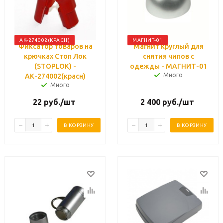
АК-274002(КРАСН)
МАГНИТ-01
Фиксатор товаров на
Магнит круглый для
крючках Стоп Лок
снятия чипов с
(STOPLOK) -
одежды - МАГНИТ-01
Много
АК-274002(красн)
Много
22
руб.
/шт
2 400
руб.
/шт
В КОРЗИНУ
В КОРЗИНУ