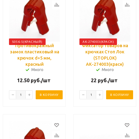
S056-5(КРАСНЫЙ)
АК-274003(КРАСН)
Противокражный
Фиксатор товаров на
замок пластиковый на
крючках Стоп Лок
крючок d=5 мм,
(STOPLOK)
красный
АК-274003(красн)
Много
Много
12.50
руб.
/шт
22
руб.
/шт
В КОРЗИНУ
В КОРЗИНУ