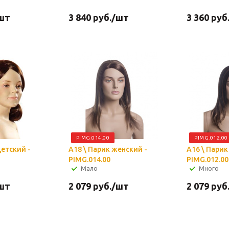
шт
3 840
руб.
/шт
3 360
руб
PIMG.014.00
PIMG.012.00
детский -
A18 \ Парик женский -
A16 \ Парик
PIMG.014.00
PIMG.012.00
Мало
Много
шт
2 079
руб.
/шт
2 079
руб