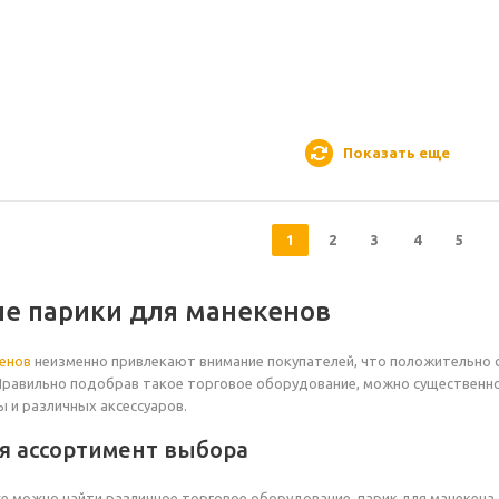
Показать еще
1
2
3
4
5
е парики для манекенов
енов
неизменно привлекают внимание покупателей, что положительно 
Правильно подобрав такое торговое оборудование, можно существенн
 и различных аксессуаров.
 ассортимент выбора
е можно найти различное торговое оборудование, парик для манекена