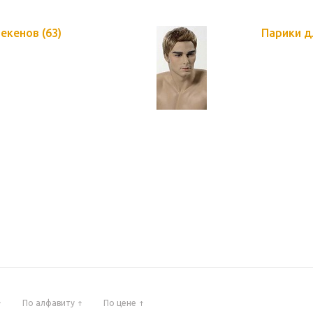
некенов
(63)
Парики д
По алфавиту
По цене