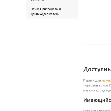
Этикет-пистолеты и
ценникодержатели
Доступны
Парики для
манек
торговой точки. 
магазинах одежды
Имеющийся
Сегодня в продаж