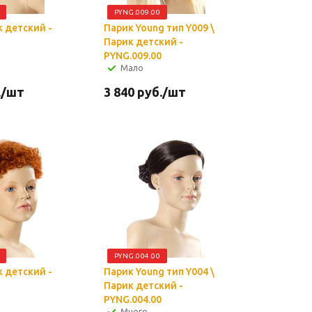
PYNG.009.00
к детский -
Парик Young тип Y009 \
Парик детский -
PYNG.009.00
Мало
.
/шт
3 840
руб.
/шт
PYNG.004.00
к детский -
Парик Young тип Y004 \
Парик детский -
PYNG.004.00
Много