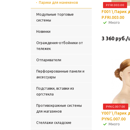
Парики для манекенов
P.FRI.003.00
F001 \ Парик 
Модульные торговые
P.FRI.003.00
системы
Много
Новинки
3 360
руб.
/
Ограждения-отбойники от
тележек
Отпариватели
Перфорированные панели и
аксессуары
Подставки, вставки из
оргстекла
Противокражные системы
PYNG.007.00
для магазинов
Y007 \ Парик 
PYNG.007.00
Стеллажи складские
Много