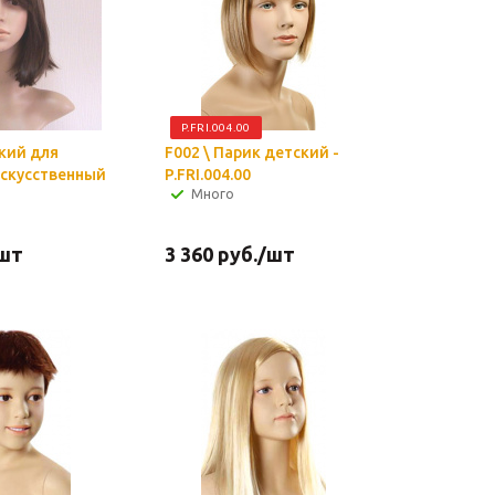
P.FRI.004.00
кий для
F002 \ Парик детский -
искусственный
P.FRI.004.00
Много
шт
3 360
руб.
/шт