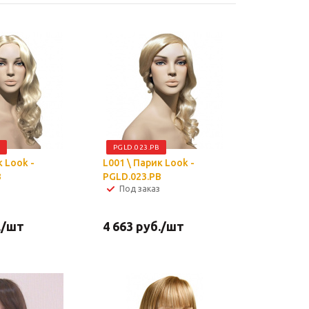
PGLD.023.PB
к Look -
L001 \ Парик Look -
B
PGLD.023.PB
Под заказ
.
/шт
4 663
руб.
/шт