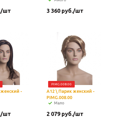
.
/шт
3 360
руб.
/шт
PIMG.008.00
 женский -
A12 \ Парик женский -
PIMG.008.00
Мало
.
/шт
2 079
руб.
/шт