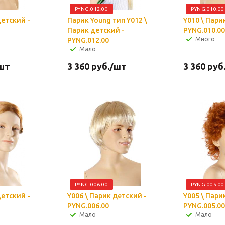
PYNG.012.00
PYNG.010.00
детский -
Парик Young тип Y012 \
Y010 \ Пари
Парик детский -
PYNG.010.00
Много
PYNG.012.00
Мало
шт
3 360
руб.
/шт
3 360
руб
PYNG.006.00
PYNG.005.00
детский -
Y006 \ Парик детский -
Y005 \ Пари
PYNG.006.00
PYNG.005.00
Мало
Мало