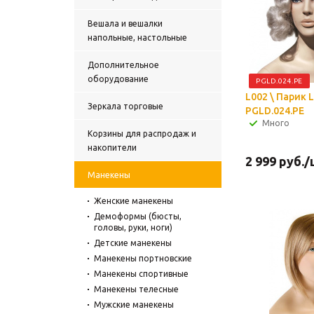
Вешала и вешалки
напольные, настольные
Дополнительное
оборудование
PGLD.024.PE
L002 \ Парик L
Зеркала торговые
PGLD.024.PE
Много
Корзины для распродаж и
накопители
2 999
руб.
/
Манекены
Женские манекены
Демоформы (бюсты,
головы, руки, ноги)
Детские манекены
Манекены портновские
Манекены спортивные
Манекены телесные
Мужские манекены