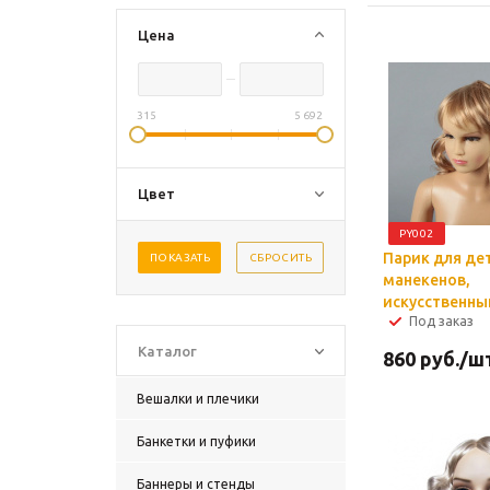
Цена
315
5 692
Цвет
PY002
Парик для де
ПОКАЗАТЬ
СБРОСИТЬ
манекенов,
искусственный
Под заказ
Каталог
860
руб.
/ш
Вешалки и плечики
Банкетки и пуфики
Баннеры и стенды