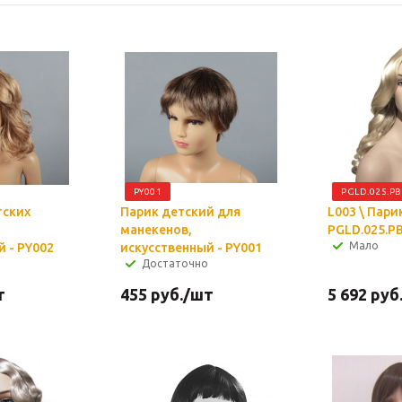
PY001
PGLD.025.PB
тских
Парик детский для
L003 \ Пари
манекенов,
PGLD.025.P
Мало
 - PY002
искусственный - PY001
Достаточно
т
455
руб.
/шт
5 692
руб