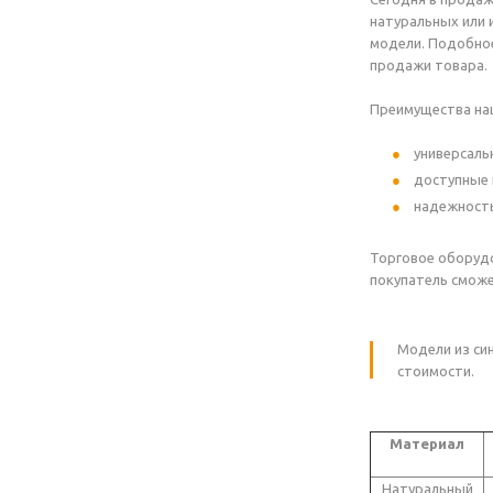
натуральных или 
модели. Подобное
продажи товара.
Преимущества на
универсаль
доступные 
надежность
Торговое оборудо
покупатель сможе
Модели из си
стоимости.
Материал
Натуральный