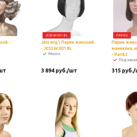
JESS.W.001.BL
PARIK2
ook -
Jess wig \ Парик женский
Парик женс
- JESS.W.001.BL
манекена, 
Много
- Parik2
Под заказ
шт
3 894
руб.
/шт
315
руб.
/