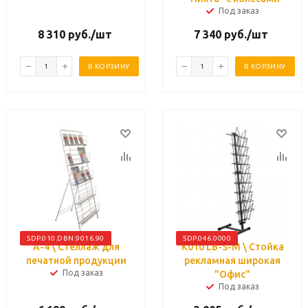
Под заказ
8 310
руб.
/шт
7 340
руб.
/шт
В КОРЗИНУ
В КОРЗИНУ
SDP.010.DBN.9016.90
SDP.046.0000
А-4 \ Стеллаж для
К010 LB-S-M \ Стойка
печатной продукции
рекламная широкая
Под заказ
"Офис"
Под заказ