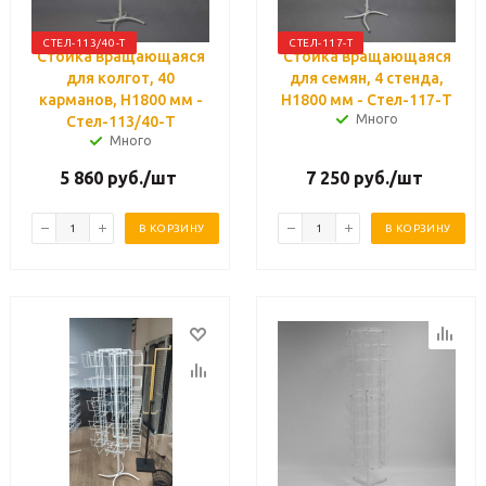
СТЕЛ-113/40-Т
СТЕЛ-117-Т
Стойка вращающаяся
Стойка вращающаяся
для колгот, 40
для семян, 4 стенда,
карманов, H1800 мм -
H1800 мм - Стел-117-Т
Много
Стел-113/40-Т
Много
5 860
руб.
/шт
7 250
руб.
/шт
В КОРЗИНУ
В КОРЗИНУ