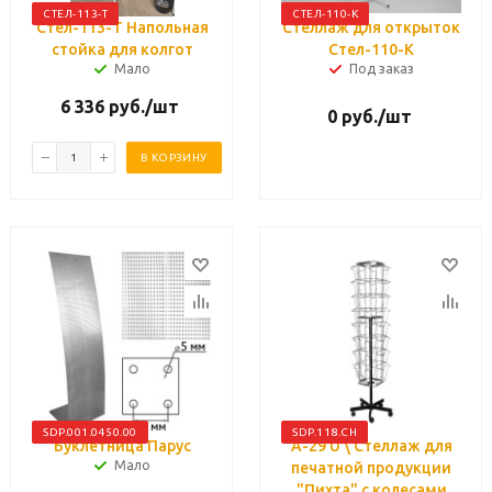
СТЕЛ-113-Т
СТЕЛ-110-К
Стел-113-Т Напольная
Стеллаж для открыток
стойка для колгот
Стел-110-К
Мало
Под заказ
6 336
руб.
/шт
0
руб.
/шт
В КОРЗИНУ
SDP.001.0450.00
SDP.118.CH
Буклетница Парус
А-29 U \ Стеллаж для
Мало
печатной продукции
"Пихта" с колесами