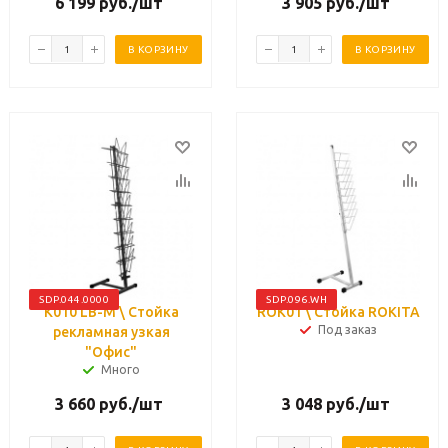
6 199
руб.
/шт
3 905
руб.
/шт
В КОРЗИНУ
В КОРЗИНУ
SDP.044.0000
SDP.096.WH
К010 LB-M \ Стойка
ROK01 \ Стойка ROKITA
Под заказ
рекламная узкая
"Офис"
Много
3 660
руб.
/шт
3 048
руб.
/шт