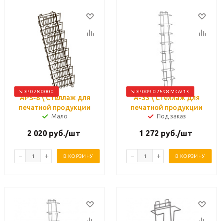
SDP.028.0000
SDP.009.02698.MGV13
APS-8 \ Стеллаж для
А-33 \ Стеллаж для
печатной продукции
печатной продукции
Мало
Под заказ
2 020
руб.
/шт
1 272
руб.
/шт
В КОРЗИНУ
В КОРЗИНУ