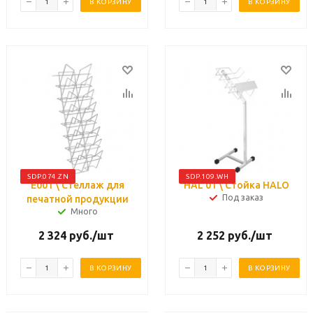
В КОРЗИНУ
В КОРЗИНУ
SDP.074.ZN
SDP.109.WH
Е001 \ Стеллаж для
HAL 01 \ Стойка HALO
Под заказ
печатной продукции
Много
2 324
руб.
/шт
2 252
руб.
/шт
В КОРЗИНУ
В КОРЗИНУ