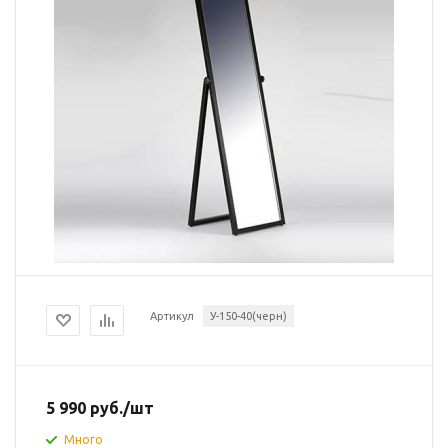
Артикул
У-150-40(черн)
5 990
руб.
/шт
Много