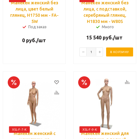
Манекен женский без
Манекен женский без
лица, цвет белый
лица, с подставкой,
глянец, H1750 мм - FA-
серебряный глянец,
5W
H1830 мм - W80S
Под заказ
Много
15 540
руб.
/шт
0
руб.
/шт
В КОРЗИНУ
XSL-F-7-К
XSL-F-9-К
Манекен женский с
Манекен женский для