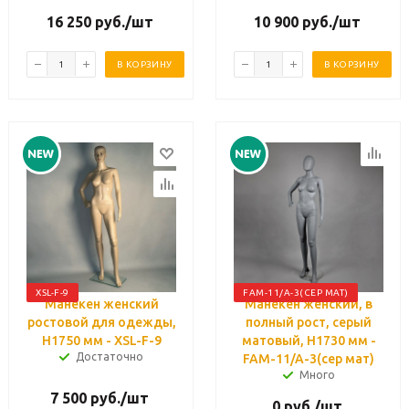
16 250
руб.
/шт
10 900
руб.
/шт
В КОРЗИНУ
В КОРЗИНУ
XSL-F-9
FAM-11/A-3(СЕР МАТ)
Манекен женский
Манекен женский, в
ростовой для одежды,
полный рост, серый
H1750 мм - XSL-F-9
матовый, H1730 мм -
Достаточно
FAM-11/A-3(сер мат)
Много
7 500
руб.
/шт
0
руб.
/шт