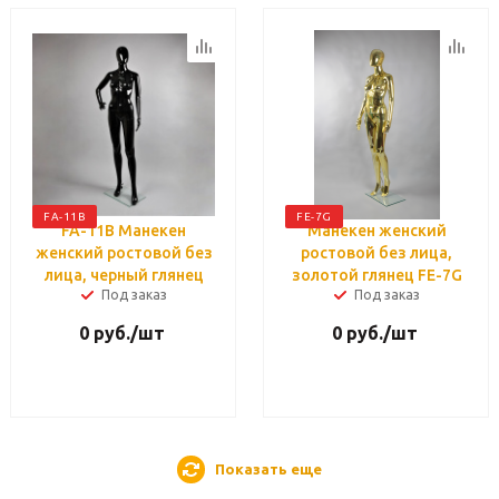
FA-11B
FE-7G
FA-11B Манекен
Манекен женский
женский ростовой без
ростовой без лица,
лица, черный глянец
золотой глянец FE-7G
Под заказ
Под заказ
0
руб.
/шт
0
руб.
/шт
Показать еще