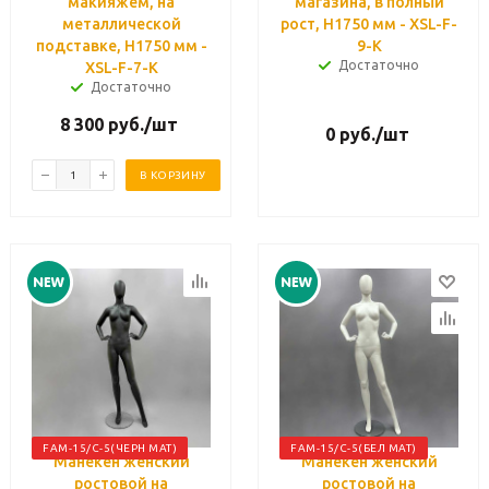
макияжем, на
магазина, в полный
металлической
рост, H1750 мм - XSL-F-
подставке, H1750 мм -
9-К
Достаточно
XSL-F-7-К
Достаточно
8 300
руб.
/шт
0
руб.
/шт
В КОРЗИНУ
FAM-15/C-5(ЧЕРН МАТ)
FAM-15/C-5(БЕЛ МАТ)
Манекен женский
Манекен женский
ростовой на
ростовой на