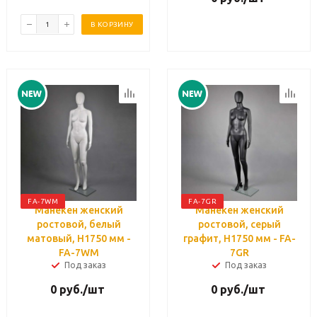
В КОРЗИНУ
FA-7WM
FA-7GR
Манекен женский
Манекен женский
ростовой, белый
ростовой, серый
матовый, H1750 мм -
графит, H1750 мм - FA-
FA-7WM
7GR
Под заказ
Под заказ
0
руб.
/шт
0
руб.
/шт