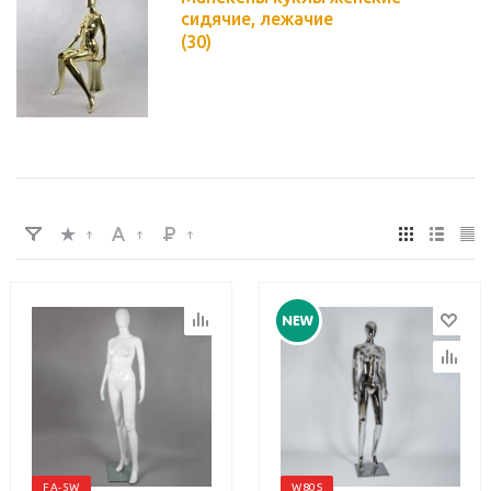
сидячие, лежачие
(30)
FA-5W
W80S