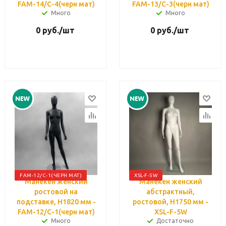
FAM-14/C-4(черн мат)
FAM-13/C-3(черн мат)
Много
Много
0
руб.
/шт
0
руб.
/шт
FAM-12/C-1(ЧЕРН МАТ)
XSL-F-5W
Манекен женский
Манекен женский
ростовой на
абстрактный,
подставке, H1820 мм -
ростовой, H1750 мм -
FAM-12/C-1(черн мат)
XSL-F-5W
Много
Достаточно