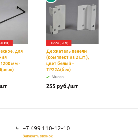
ЧЕРН)
TP22A(БЕЛ)
TPQ1-1800
есное, для
Держатель панели
Стойка
ния
(комплект из 2 шт.),
перфорир
L1200 мм -
цвет белый -
системы 
(черн)
TP22A(бел)
мм - TPQ
Много
Много
/шт
255
руб.
/шт
1 318
ру
+7 499 110-12-10
Заказать звонок