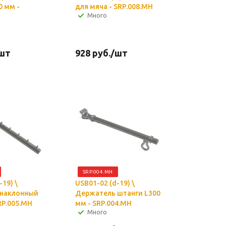
0 мм -
для мяча - SRP.008.MH
Много
шт
928
руб.
/шт
SRP.004.MH
-19) \
USB01-02 (d-19) \
 наклонный
Держатель штанги L300
RP.005.MH
мм - SRP.004.MH
Много