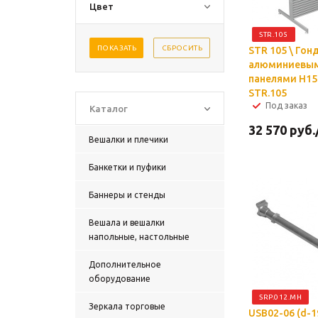
Цвет
STR.105
ПОКАЗАТЬ
СБРОСИТЬ
STR 105 \ Гон
алюминиевы
панелями H15
STR.105
Под заказ
Каталог
32 570
руб.
Вешалки и плечики
Банкетки и пуфики
Баннеры и стенды
Вешала и вешалки
напольные, настольные
Дополнительное
оборудование
SRP.012.MH
Зеркала торговые
USB02-06 (d-19