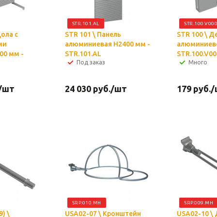
STR.101.AL
STR.100.V00
дола с
STR 101 \ Панель
STR 100 \ 
ми
алюминиевая H2400 мм -
алюминиево
00 мм -
STR.101.AL
STR.100.V00
Под заказ
Много
/шт
24 030
руб.
/шт
179
руб.
/
SRP.010.MH
SRP.009.MH
) \
USA02-07 \ Кронштейн
USA02-10 \