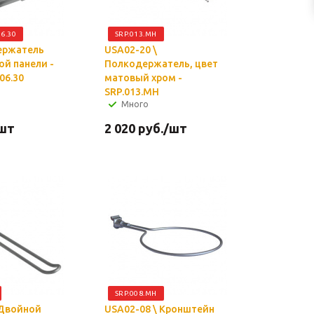
06.30
SRP.013.MH
Держатель
USA02-20 \
й панели -
Полкодержатель, цвет
06.30
матовый хром -
SRP.013.MH
Много
шт
2 020
руб.
/шт
SRP.008.MH
 Двойной
USA02-08 \ Кронштейн