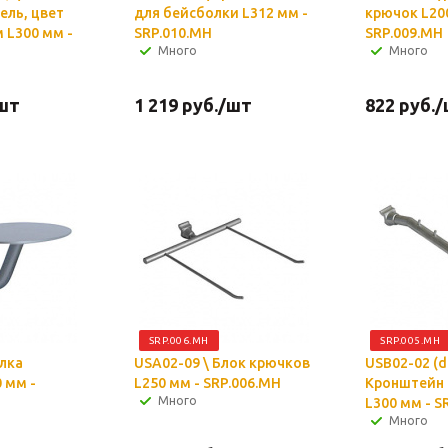
ль, цвет
для бейсболки L312 мм -
крючок L20
 L300 мм -
SRP.010.MH
SRP.009.MH
Много
Много
шт
1 219
руб.
/шт
822
руб.
/
SRP.006.MH
SRP.005.MH
олка
USA02-09 \ Блок крючков
USB02-02 (d
 мм -
L250 мм - SRP.006.MH
Кронштейн
Много
L300 мм - S
Много