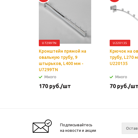
U7299TN
U220135
Кронштейн прямой на
Крючок на о
овальную трубу, 9
трубу, L270 м
штырьков, L400 мм -
U220135
U7299TN
Много
Много
170
руб.
/шт
70
руб.
/ш
Подписывайтесь
на новости и акции