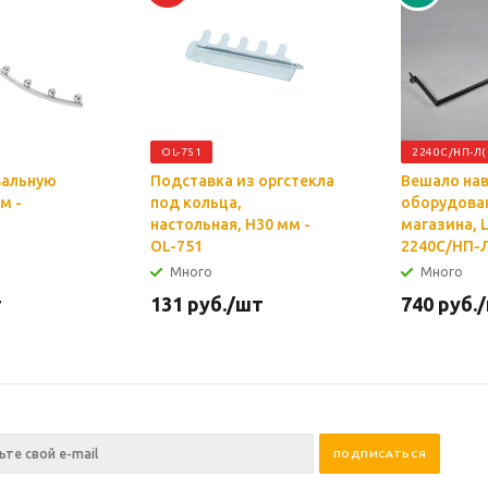
OL-751
2240C/НП-Л(
вальную
Подставка из оргстекла
Вешало нав
м -
под кольца,
оборудова
настольная, H30 мм -
магазина, 
OL-751
2240C/НП-Л
Много
Много
т
131
руб.
/шт
740
руб.