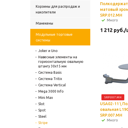
Полкодержате
Корзины для распродаж и
матовый хром
накопители
SRP.012.MH
Много
Манекены
1 212
руб.
/
Модульные торговые
системы
Joker и Uno
Навесные элементы на
горизонтальную овальную
штангу 30х15 мм
Система Basis
Система Tritix
Система Vertical
Mega 3000 Info
Mini Max
SRP.007.MH
USA02-11 \ П
Slot
овальная L190
Spot
SRP.007.MH
Steel
Много
Stripe