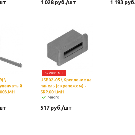
шт
1 028
руб.
/шт
1 193
руб
SRP.001.MH
) \
USB02-05 \ Крепление на
тупенчатый
панель (с крепежом) -
.003.MH
SRP.001.MH
Много
шт
517
руб.
/шт