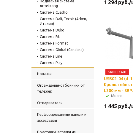
Подвесная система
1 294
руб.
/
Armstrong
Система Cuadro
Система Dali, Tecnis (Arken,
Италия)
Система Duko
Система Fit
Система Format
Система Global (Canalina)
Система Line
Система Play
Система Primo
SRP.003.MH
Новинки
Система Неофикс (Neofix)
USB02-04 (d-19
Торговая мебель из
Кронштейн с
Ограждения-отбойники от
нержавейки Neka 20
L300 мм - SRP
тележек
Много
Отпариватели
1 445
руб.
/
Перфорированные панели и
аксессуары
Подставки, вставки из