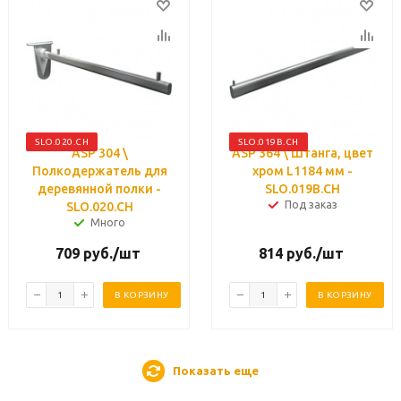
SLO.020.CH
SLO.019B.CH
ASP 304 \
ASP 364 \ Штанга, цвет
Полкодержатель для
хром L1184 мм -
деревянной полки -
SLO.019B.CH
Под заказ
SLO.020.CH
Много
709
руб.
/шт
814
руб.
/шт
В КОРЗИНУ
В КОРЗИНУ
Показать еще