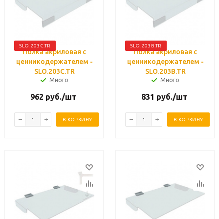
SLO.203C.TR
SLO.203B.TR
Полка акриловая с
Полка акриловая с
ценникодержателем -
ценникодержателем -
SLO.203C.TR
SLO.203B.TR
Много
Много
962
руб.
/шт
831
руб.
/шт
В КОРЗИНУ
В КОРЗИНУ