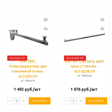
SLO.023.CH
SLO.022B.CH
ASP 308 \
ASP 307 \ Штанга, цвет
Полкодержатель для
хром L1184 мм -
стеклянной полки -
SLO.022B.CH
Много
SLO.023.CH
Много
1 492
руб.
/шт
1 076
руб.
/шт
В КОРЗИНУ
В КОРЗИНУ