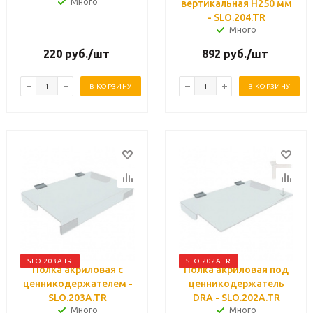
Много
вертикальная H250 мм
- SLO.204.TR
Много
220
руб.
/шт
892
руб.
/шт
В КОРЗИНУ
В КОРЗИНУ
SLO.203A.TR
SLO.202A.TR
Полка акриловая с
Полка акриловая под
ценникодержателем -
ценникодержатель
SLO.203A.TR
DRA - SLO.202A.TR
Много
Много