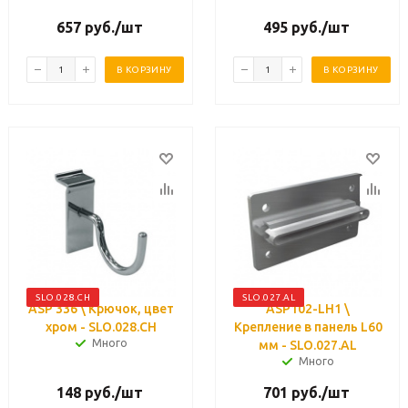
657
руб.
/шт
495
руб.
/шт
В КОРЗИНУ
В КОРЗИНУ
SLO.028.CH
SLO.027.AL
ASP 336 \ Крючок, цвет
ASP102-LH1 \
хром - SLO.028.CH
Крепление в панель L60
Много
мм - SLO.027.AL
Много
148
руб.
/шт
701
руб.
/шт