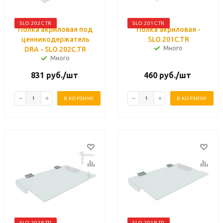
SLO.202C.TR
SLO.201C.TR
Полка акриловая под
Полка акриловая -
ценникодержатель
SLO.201C.TR
Много
DRA - SLO.202C.TR
Много
831
руб.
/шт
460
руб.
/шт
В КОРЗИНУ
В КОРЗИНУ
SLO.202B.TR
SLO.201B.TR