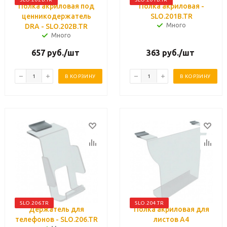
Полка акриловая под
Полка акриловая -
ценникодержатель
SLO.201B.TR
Много
DRA - SLO.202B.TR
Много
657
руб.
/шт
363
руб.
/шт
В КОРЗИНУ
В КОРЗИНУ
SLO.206.TR
SLO.204.TR
Держатель для
Полка акриловая для
телефонов - SLO.206.TR
листов А4