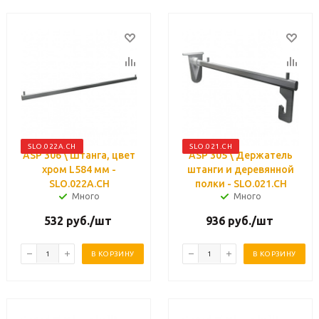
SLO.022A.CH
SLO.021.CH
ASP 306 \ Штанга, цвет
ASP 305 \ Держатель
хром L584 мм -
штанги и деревянной
SLO.022A.CH
полки - SLO.021.CH
Много
Много
532
руб.
/шт
936
руб.
/шт
В КОРЗИНУ
В КОРЗИНУ