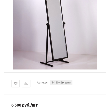
Артикул
Т-150-48(черн)
6 500
руб.
/шт