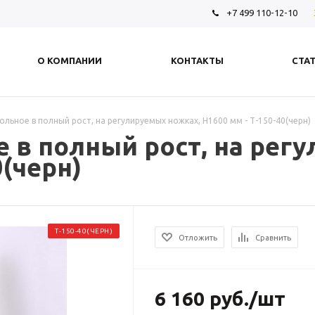
+7 499 110-12-10
О КОМПАНИИ
КОНТАКТЫ
СТА
ольное в полный рост, на регулируемых ножках, H1600 мм - Т-150-40(черн)
 в полный рост, на рег
0(черн)
Т-150-40(ЧЕРН)
Отложить
Сравнить
6 160
руб.
/шт