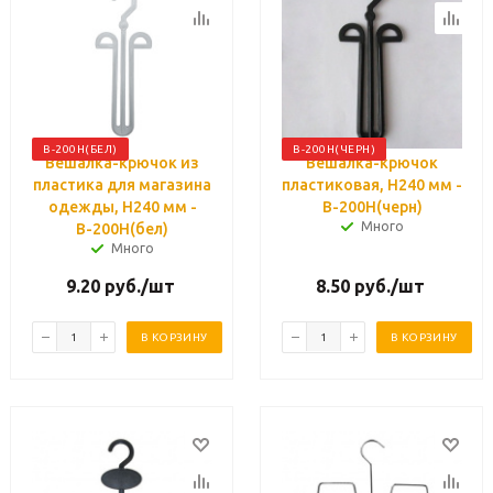
В-200Н(БЕЛ)
В-200Н(ЧЕРН)
Вешалка-крючок из
Вешалка-крючок
пластика для магазина
пластиковая, H240 мм -
одежды, H240 мм -
В-200Н(черн)
Много
В-200Н(бел)
Много
9.20
руб.
/шт
8.50
руб.
/шт
В КОРЗИНУ
В КОРЗИНУ