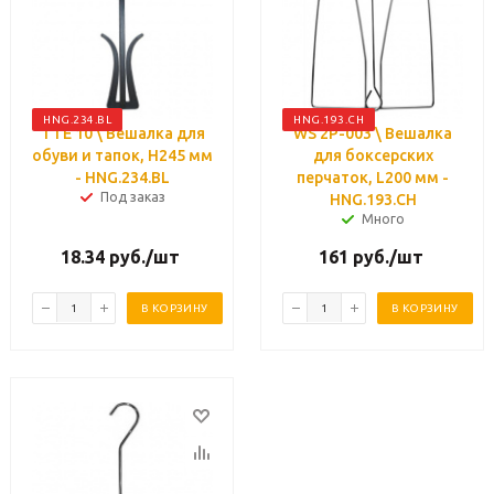
HNG.234.BL
HNG.193.CH
TTE 10 \ Вешалка для
WS 2P-003 \ Вешалка
обуви и тапок, H245 мм
для боксерских
- HNG.234.BL
перчаток, L200 мм -
Под заказ
HNG.193.CH
Много
18.34
руб.
/шт
161
руб.
/шт
В КОРЗИНУ
В КОРЗИНУ