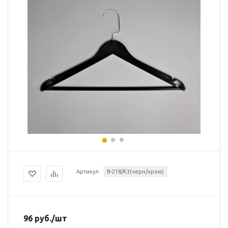
Артикул
В-218/К3(черн/хром)
96
руб.
/шт