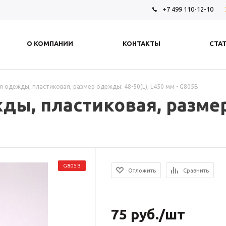
+7 499 110-12-10
О КОМПАНИИ
КОНТАКТЫ
СТА
 одежды, пластиковая, размер одежды: 48-50(L), L450 мм - G805B
ы, пластиковая, размер
G805B
Отложить
Сравнить
75
руб.
/шт