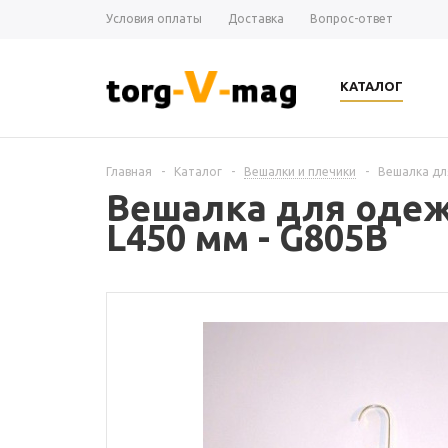
Условия оплаты
Доставка
Вопрос-ответ
КАТАЛОГ
Главная
-
Каталог
-
Вешалки и плечики
-
Вешалка для
Вешалка для одежд
L450 мм - G805B