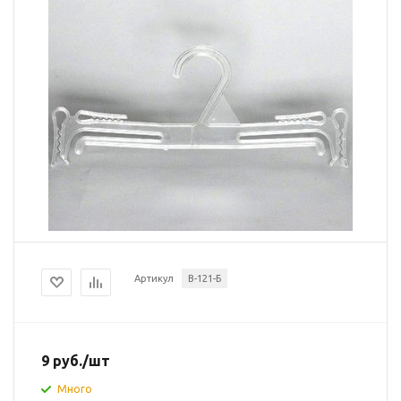
Артикул
В-121-Б
9
руб.
/шт
Много