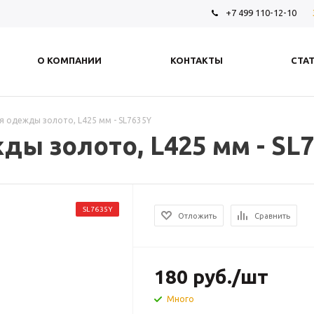
+7 499 110-12-10
О КОМПАНИИ
КОНТАКТЫ
СТА
я одежды золото, L425 мм - SL7635Y
ы золото, L425 мм - SL
SL7635Y
Отложить
Сравнить
180
руб.
/шт
Много