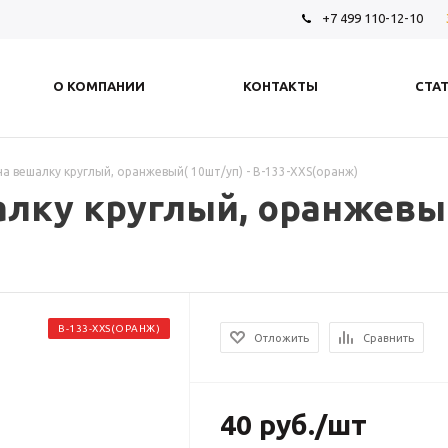
+7 499 110-12-10
О КОМПАНИИ
КОНТАКТЫ
СТА
а вешалку круглый, оранжевый( 10шт/уп) - В-133-XXS(оранж)
лку круглый, оранжевый(
В-133-XXS(ОРАНЖ)
Отложить
Сравнить
40
руб.
/шт