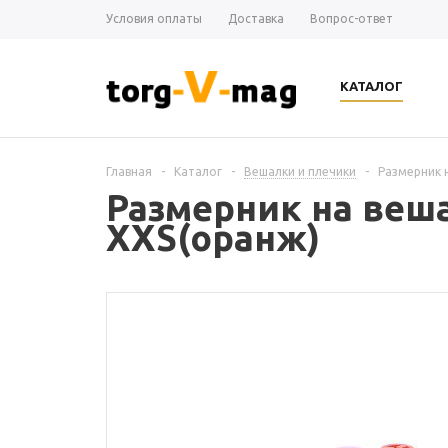
Условия оплаты
Доставка
Вопрос-ответ
КАТАЛОГ
Главная
-
Каталог
-
Вешалки и плечики
-
Размерник н
Размерник на веша
XXS(оранж)