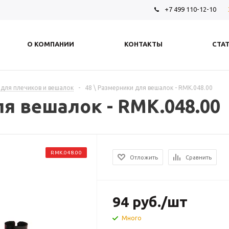
+7 499 110-12-10
О КОМПАНИИ
КОНТАКТЫ
СТА
 для плечиков и вешалок
-
48 \ Размерники для вешалок - RMK.048.00
ля вешалок - RMK.048.00
RMK.048.00
Отложить
Сравнить
94
руб.
/шт
Много