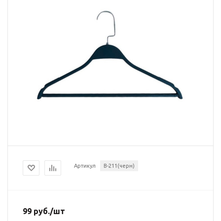
Артикул
В-211(черн)
99
руб.
/шт