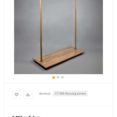
Артикул
СТ-360-Л(зол/д.вотан)