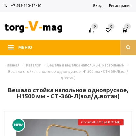
+7 499 110-12-10
Вход
Регистрация
0
0
0
МЕНЮ
Главная
-
Каталог
-
Вешала и вешалки напольные, настольные
-
Вешало стойка напольное одноярусное, H1500 мм - СТ-360-Л(зол/
д.вотан)
Вешало стойка напольное одноярусное,
H1500 мм - СТ-360-Л(зол/д.вотан)
СТ-360-Л(ЗОЛ/Д.ВОТАН)