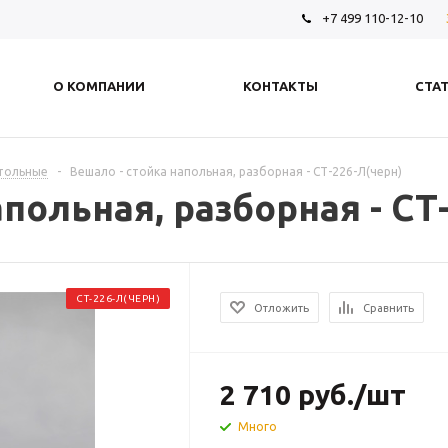
+7 499 110-12-10
О КОМПАНИИ
КОНТАКТЫ
СТА
стольные
-
Вешало - стойка напольная, разборная - СТ-226-Л(черн)
польная, разборная - СТ
СТ-226-Л(ЧЕРН)
Отложить
Сравнить
2 710
руб.
/шт
Много