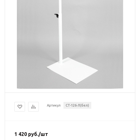
Артикул
СТ-126-Л(бел)
1 420
руб.
/шт