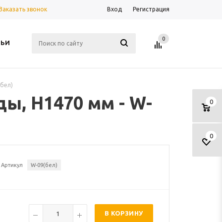
Заказать звонок
Вход
Регистрация
0
ТЬИ
бел)
ы, H1470 мм - W-
0
0
Артикул
W-09(бел)
В КОРЗИНУ