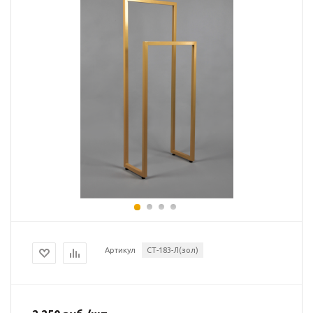
Артикул
СТ-183-Л(зол)