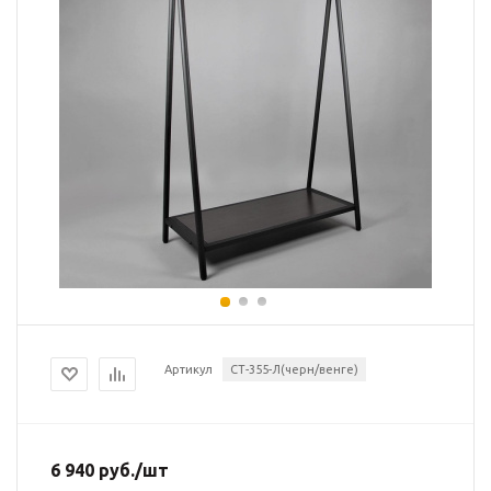
Артикул
СТ-355-Л(черн/венге)
6 940
руб.
/шт