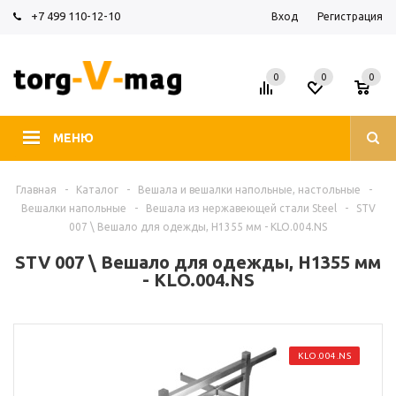
+7 499 110-12-10
Вход
Регистрация
0
0
0
МЕНЮ
Главная
-
Каталог
-
Вешала и вешалки напольные, настольные
-
Вешалки напольные
-
Вешала из нержавеющей стали Steel
-
STV
007 \ Вешало для одежды, H1355 мм - KLO.004.NS
STV 007 \ Вешало для одежды, H1355 мм
- KLO.004.NS
KLO.004.NS