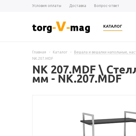
Условия оплаты
Доставка
Вопрос-ответ
КАТАЛОГ
Главная
-
Каталог
-
Вешала и вешалки напольные, на
NK.207.MDF
NK 207.MDF \ Стел
мм - NK.207.MDF