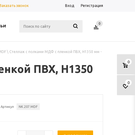
Заказать звонок
Вход
Регистрация
0
ТЬИ
MDF \ Стеллаж с полками МДФ с пленкой ПВХ, H1350 мм -
0
енкой ПВХ, H1350
0
Артикул
NK.207.MDF