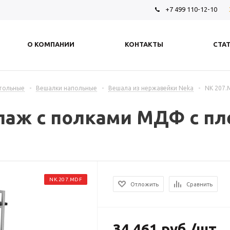
+7 499 110-12-10
О КОМПАНИИ
КОНТАКТЫ
СТА
стольные
-
Вешалки напольные
-
Вешала из нержавейки Neka
-
NK 207.
лаж с полками МДФ с пл
NK.207.MDF
Отложить
Сравнить
34 461
руб.
/шт