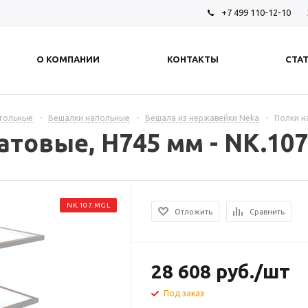
+7 499 110-12-10
О КОМПАНИИ
КОНТАКТЫ
СТА
стольные
-
Вешалки напольные
-
Вешала из нержавейки Neka
-
Полки н
товые, H745 мм - NK.10
NK.107.MGL
Отложить
Сравнить
28 608
руб.
/шт
Под заказ