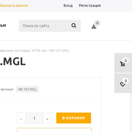
Заказать звонок
Вход
Регистрация
0
ТЬИ
авесные матовые, H745 мм - NK.107.MGL
7.MGL
0
0
Артикул
NK.107.MGL
В КОРЗИНУ