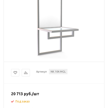
Артикул
NK.104.MGL
20 713
руб.
/шт
Под заказ