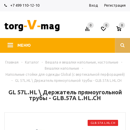
+7 499 110-12-10
Вход
Регистрация
0
0
0
МЕНЮ
Главная
-
Каталог
-
Вешала и вешалки напольные, настольные
-
Вешалки напольные
-
Напольные стойки для одежды Global (с вертикальной перфорацией)
-
GL 57L.HL \ Держатель прямоугольной трубы - GLB.57A L.HL.CH
GL 57L.HL \ Держатель прямоугольной
трубы - GLB.57A L.HL.CH
GLB.57A L.HL.CH