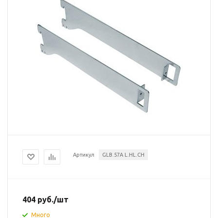
Артикул
GLB.57A L.HL.CH
404
руб.
/шт
Много