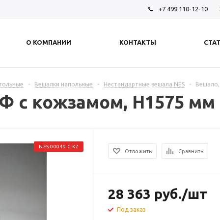
+7 499 110-12-10
О КОМПАНИИ
КОНТАКТЫ
СТА
стольные
-
Вешалки напольные
-
Нестандартные вешала NES
-
Вешало,
 с кожзамом, H1575 мм -
NES.00049.C.KZ
Отложить
Сравнить
28 363
руб.
/шт
Под заказ