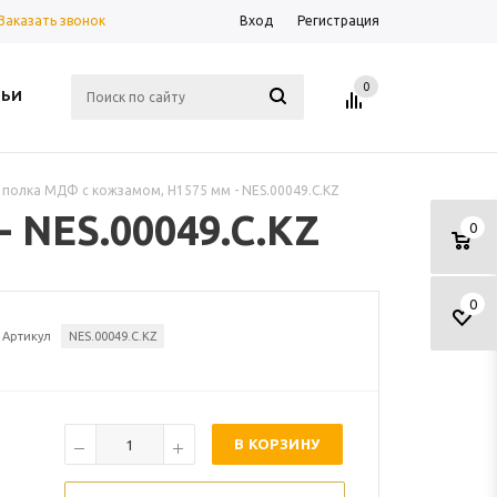
Заказать звонок
Вход
Регистрация
0
ТЬИ
 полка МДФ с кожзамом, H1575 мм - NES.00049.C.KZ
 NES.00049.C.KZ
0
0
Артикул
NES.00049.C.KZ
В КОРЗИНУ