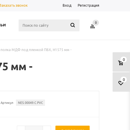
Заказать звонок
Вход
Регистрация
0
ТЬИ
 полка МДФ под пленкой ПВХ, H1575 мм -
0
5 мм -
0
Артикул
NES.00049.C.PVC