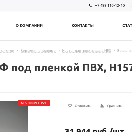
+7 499 110-12-10
О КОМПАНИИ
КОНТАКТЫ
СТА
стольные
-
Вешалки напольные
-
Нестандартные вешала NES
-
Вешало,
 под пленкой ПВХ, H157
NES.00049.C.PVC
Отложить
Сравнить
31 944
руб.
/шт