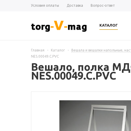
Условия оплаты
Доставка
Вопрос-ответ
КАТАЛОГ
Главная
-
Каталог
-
Вешала и вешалки напольные, на
NES.00049.C.PVC
Вешало, полка МДФ
NES.00049.C.PVC