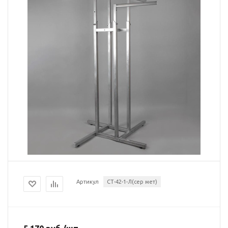
Артикул
СТ-42-1-Л(сер мет)