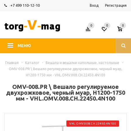
+7 499 110-12-10
Вход
Регистрация
0
0
0
МЕНЮ
Главная
-
Каталог
-
Вешала и вешалки напольные, настольные
-
OMV-008.PR \ Вешало регулируемое двухрожковое, черный муар,
H1200-1750 мм - VHL.OMV.008.CH.22450.4N100
OMV-008.PR \ Вешало регулируемое
двухрожковое, черный муар, H1200-1750
мм - VHL.OMV.008.CH.22450.4N100
VHL.OMV.008.CH.22450.4N100