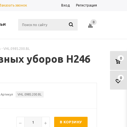
Заказать звонок
Вход
Регистрация
0
ТЬИ
- VHL.098S.200.BL
овных уборов H246
0
0
Артикул
VHL.098S.200.BL
В КОРЗИНУ