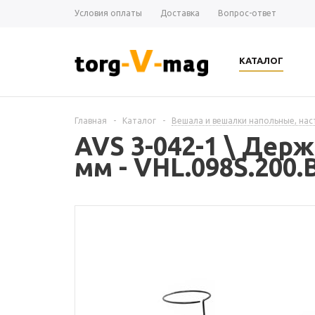
Условия оплаты
Доставка
Вопрос-ответ
КАТАЛОГ
Главная
-
Каталог
-
Вешала и вешалки напольные, на
AVS 3-042-1 \ Дер
мм - VHL.098S.200.