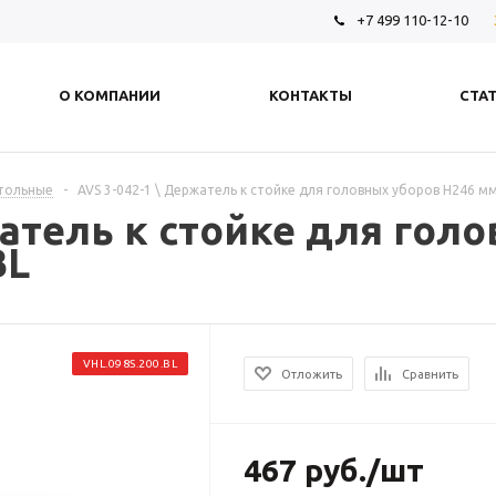
+7 499 110-12-10
О КОМПАНИИ
КОНТАКТЫ
СТА
стольные
-
AVS 3-042-1 \ Держатель к стойке для головных уборов H246 мм 
жатель к стойке для гол
BL
VHL.098S.200.BL
Отложить
Сравнить
467
руб.
/шт