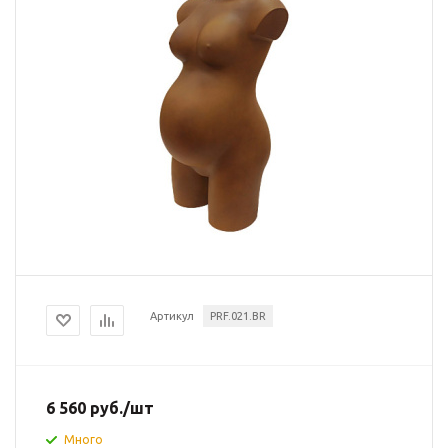
Артикул
PRF.021.BR
6 560
руб.
/шт
Много