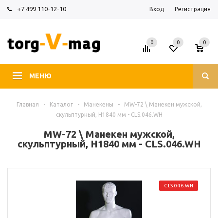
+7 499 110-12-10
Вход
Регистрация
0
0
0
МЕНЮ
Главная
-
Каталог
-
Манекены
-
MW-72 \ Манекен мужской,
скульптурный, H1840 мм - CLS.046.WH
MW-72 \ Манекен мужской,
скульптурный, H1840 мм - CLS.046.WH
CLS.046.WH