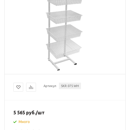
Артикул
SKR.075.WH
5 565
руб.
/шт
Много