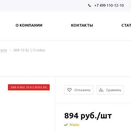
+7 499 110-12-10
О КОМПАНИИ
КОНТАКТЫ
СТА
тели
-
SKR 10 BL \ Стойка
SKR.4500.10.V2.9005.90
Отложить
Сравнить
894
руб.
/шт
Мало