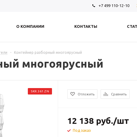
+7 499 110-12-10
О КОМПАНИИ
КОНТАКТЫ
СТА
тели
-
Контейнер разборный многоярусный
ный многоярусный
SKR.361.ZN
Отложить
Сравнить
12 138
руб.
/шт
Под заказ