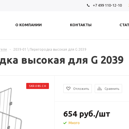
+7 499 110-12-10
О КОМПАНИИ
КОНТАКТЫ
СТА
тели
-
2039-01 \ Перегородка высокая для G 2039
одка высокая для G 2039
SKR.085.CH
Отложить
Сравнить
654
руб.
/шт
Много