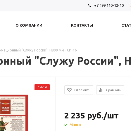
+7 499 110-12-10
О КОМПАНИИ
КОНТАКТЫ
СТА
мационный "Служу России", H800 мм - СИ-16
нный "Служу России", H8
СИ-16
Отложить
Сравнить
2 235
руб.
/шт
Много