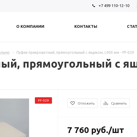
+7 499 110-12-10
О КОМПАНИИ
КОНТАКТЫ
СТА
альню
-
Пуфик прикроватный, прямоугольный с ящиком, L900 мм - PF-029
ый, прямоугольный с ящи
PF-029
Отложить
Сравнить
7 760
руб.
/шт