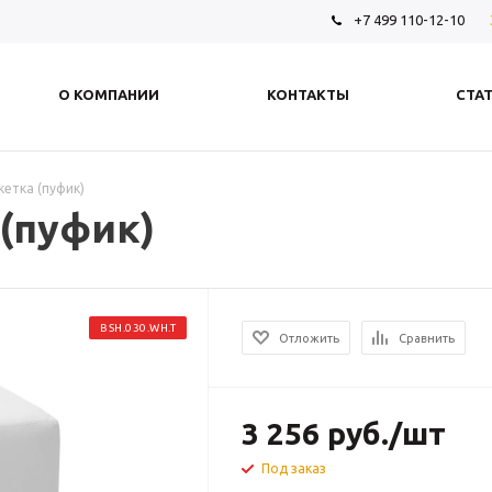
+7 499 110-12-10
О КОМПАНИИ
КОНТАКТЫ
СТА
кетка (пуфик)
 (пуфик)
BSH.030.WH.T
Отложить
Сравнить
3 256
руб.
/шт
Под заказ