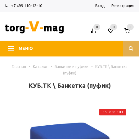
+7 499 110-12-10
Вход
Регистрация
0
0
0
МЕНЮ
Главная
-
Каталог
-
Банкетки и пуфики
-
КУБ.ТК \ Банкетка
(пуфик)
КУБ.ТК \ Банкетка (пуфик)
BSH.030.BU.T