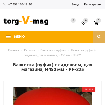
+7 499 110-12-10
Вход
Регистрация
0
0
0
МЕНЮ
Главная
-
Каталог
-
Банкетки и пуфики
-
Банкетка (пуфик) с
сиденьем, для магазина, H450 мм - PF-225
Банкетка (пуфик) с сиденьем, для
магазина, H450 мм - PF-225
PF-225