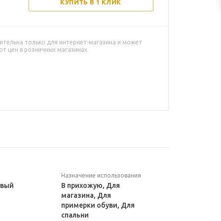
КУПИТЬ В 1 КЛИК
ительна только для интернет-магазина и может
от цен в розничных магазинах
Назначение использования
евый
В прихожую, Для
магазина, Для
примерки обуви, Для
спальни