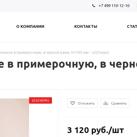
+7 499 110-12-10
О КОМПАНИИ
КОНТАКТЫ
СТА
ольное в примерочную, в черной раме, H1590 мм - L02(черн)
 в примерочную, в черн
L02(ЧЕРН)
Отложить
Сравнить
3 120
руб.
/шт