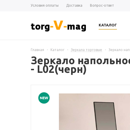
Условия оплаты
Доставка
Вопрос-ответ
КАТАЛОГ
Главная
-
Каталог
-
Зеркала торговые
-
Зеркало нап
Зеркало напольное
- L02(черн)