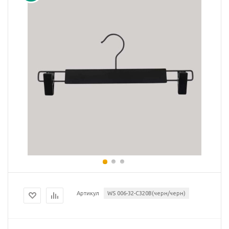
Артикул
WS 006-32-C320B(черн/черн)